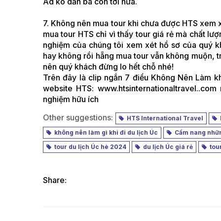
Ad ko dẫn bà con tới nữa.
7. Không nên mua tour khi chưa được HTS xem x
mua tour HTS chỉ vì thấy tour giá rẻ mà chất lượ
nghiệm của chúng tôi xem xét hồ sơ của quý 
hay không rồi hẵng mua tour vẫn không muộn, tr
nên quý khách đừng lo hết chỗ nhé!
Trên đây là clip ngắn 7 điều Không Nên Làm khi 
website HTS: www.htsinternationaltravel..com
nghiệm hữu ích
Other suggestions:
HTS International Travel
b
không nên làm gì khi đi du lịch Úc
Cẩm nang những 
tour du lịch Úc hè 2024
du lịch Úc giá rẻ
tour
Share: