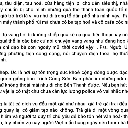
, tàu điện, tàu hoả, cửa hàng tiện lợi cho đến siêu thị, nh
ãy chuẩn bị cho mình những quả thẻ thanh toán quốc tế n
gió trở trời là vi vu như đi trong tổ dân phố nhà mình vậy. P
tìm mấy thành phố rùi mà chưa có bà tạp hoá và cô cafe cóc 
 độ vang hơi bị khủng khiếp quá kể cả qua điện thoại hay nó
quá thế là các bác cứ nói chuyện vang vang như đang họp 
m chỉ đạo bà con ngoáy mũi thời covid vậy . P/s: Người Ú
hững phương tiện công cộng, nói chuyện điện thoại họ th
nh.
hép: Úc là nơi sự tôn trọng sức khoẻ cộng đồng được đặc 
ói quen giống bác Trịnh Công Sơn. Bạn phải tìm những nơi 
chứ không thoải mái như đi chợ Bến Thành được. Nếu bạn hút
 vật lạ có thật chứ chưa cần lực lượng police vỗ vai nhắc nh
là tất cả dịch vụ đều một giá như nhau, già trẻ gái trai đề
 quay lại có giảm tẹo nào không. Trả giá đi một vòng quay
t hiếm và người ta duy trì chủ yếu để bảo tồn nét văn hoá- 
á, tuy nhiên zụ này người Việt mần hàng ngày nên tour nhà