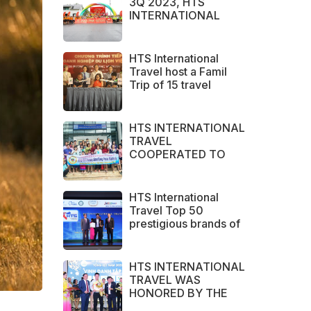
3Q 2023, HTS
INTERNATIONAL
TRAVEL IS PROUD TO
BE THE BRAND
CHOSEN BY LARGE
HTS International
DOMESTIC AND
Travel host a Famil
INTERNATIONAL
Trip of 15 travel
CUSTOMERS
agents from Australia
HTS INTERNATIONAL
TRAVEL
COOPERATED TO
SUCCESSFULLY
ORGANIZED SERVICE
SURVEY GROUP
HTS International
FROM PERAK STATE -
Travel Top 50
MALAYSIA.
prestigious brands of
ASEAN 2023
HTS INTERNATIONAL
TRAVEL WAS
HONORED BY THE
NHA TRANG - KHANH