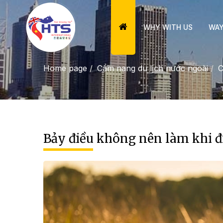
WHY WITH US
WAY
Home page
Cẩm nang du lịch nước ngoài
C
Bảy điều không nên làm khi đi