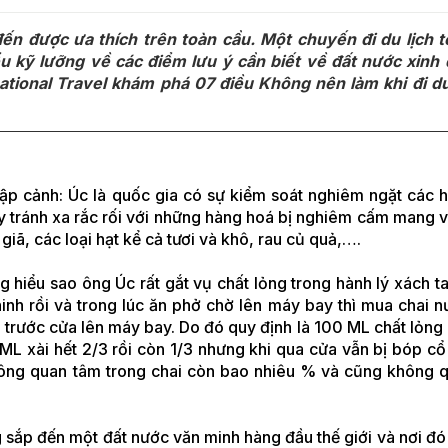
đến được ưa thích trên toàn cầu. Một chuyến đi du lịch t
ểu kỹ lưỡng về các điểm lưu ý cần biết về đất nước xinh
ational Travel khám phá 07 điều Không nên làm khi đi du
p cảnh: Úc là quốc gia có sự kiểm soát nghiêm ngặt các 
y tránh xa rắc rối với những hàng hoá bị nghiêm cấm mang 
iã, các loại hạt kể cả tươi và khô, rau củ quả,….
g hiểu sao ông Úc rất gắt vụ chất lỏng trong hành lý xách t
ninh rồi và trong lúc ăn phở chờ lên máy bay thì mua chai 
ại trước cửa lên máy bay. Do đó quy định là 100 ML chất lỏn
L xài hết 2/3 rồi còn 1/3 nhưng khi qua cửa vẫn bị bóp cổ đ
không quan tâm trong chai còn bao nhiêu % và cũng không 
 sắp đến một đất nước văn minh hàng đầu thế giới và nơi đó