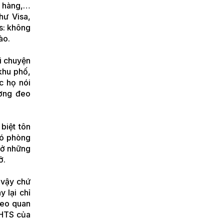
AND POLAND
à hàng,…
ENTERPRISE
hư Visa,
ORGANIZED BY THE
/s: không
EMBASSY OF
nào.
VIETNAM IN POLAND
i chuyện
khu phố,
c họ nói
ường đeo
biệt tôn
có phòng
 ở những
ở.
u vậy chứ
 lại chỉ
theo quan
 HTS của