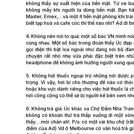
không thấy sự xuất hiện của tiền mặt. Từ xe bus
không mấy khi người ta dùng tiền mặt. Bạn h
Master, Emex,…và một ít tiền mặt phòng khi trái 
biết tạp hoá và cafe cóc thì thế nào nhỉ? Ad đi 
4. Không nên nói to quá: một số bác VN mình nói
cùng nhau. Một số bác trong đoàn thấy Úc đẹp 
gọi điện thì bật loa ngoài như đang nói bộ đà
chuyện rất nhỏ nhẹ vừa phải đặc biệt trên n
headphone để không ảnh hưởng người xung qua
5. Không hút thuốc ngoại trừ những nơi được p
trọng. Vì vậy, hơi bí cho thượng đế nào có th
hoặc khu vực dành riêng cho việc hút thuốc lá 
nơi công cộng có thể sẽ bị người kế bên xem như
6. Không trả giá: Úc khác xa Chợ Đầm Nha Trang 
không có khoản thử trả thấp xuống đi một vòng
thấy….mỏi chân ah!. P/s: có một vài khu chợ (rấ
điểm của Ad) Vd ở Melbourne có văn hoá trả gi