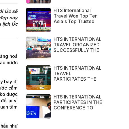
HOA TRAVEL
ASSOCIATION in
HTS International
ới Úc sẽ
2022
Travel Won Top Ten
 đẹp này
Asia's Top Trusted
 lịch Úc
Brand Asia Awards
2022
HTS INTERNATIONAL
TRAVEL ORGANIZED
SUCCESSFULLY THE
CHARTER FLIGHTS
hàng hoá
CAN THO – CAM
vào nước
RANH
HTS INTERNATIONAL
TRAVEL
PARTICIPATES THE
ay bay đi
LARGEST TOURISM
nước cầm
EXHIBITION IN ASIA
g ko được
2021 – ITB ASIA,
HTS INTERNATIONAL
ể lại vì
MICE SHOW ASIA
PARTICIPATES IN THE
AND TRAVEL TECH
quan tâm
CONFERENCE TO
ASIA 2021.
ENCOURAGE
COOPERATION
BETWEEN VIETNAM
 hầu như