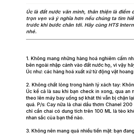
Úc là đất nước văn minh, thân thiện là điểm 
trọn vẹn và ý nghĩa hơn nếu chúng ta tìm hi
trước khi bước chân tới. Hãy cùng HTS Intern
nhé.
1. Không mang những hàng hoá nghiêm cấm nhậ
bên ngoài nhập cảnh vào đất nước họ, vì vậy hã
Úc như: các hàng hoá xuất xứ từ động vật hoang g
2. Không chất lỏng trong hành lý xách tay: Khôn
Úc kể cả là sau khi bạn check in xong, qua an 
theo lên máy bay uống sợ khát thì vẫn bị chặn l
quá. P/s: Cay nữa là chai dầu thơm Chanel 200 M
chỉ cần chai có dung tích trên 100 ML là tèo 
nhan sắc của bạn thế nào.
3. Không nên mang quá nhiều tiền mặt: bạn đang