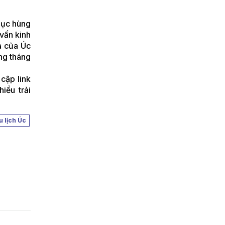
hục hùng
 vấn kinh
a của Úc
ng tháng
cập link
iều trải
u lịch Úc