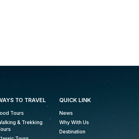
WAYS TO TRAVEL
QUICK LINK
ood Tours
News
alking & Trekking
Why With Us
ours
Destination
lassic Tours