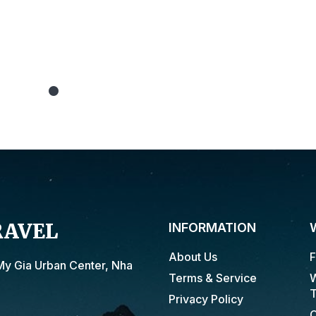
RAVEL
INFORMATION
About Us
F
My Gia Urban Center, Nha
Terms & Service
W
T
Privacy Policy
C