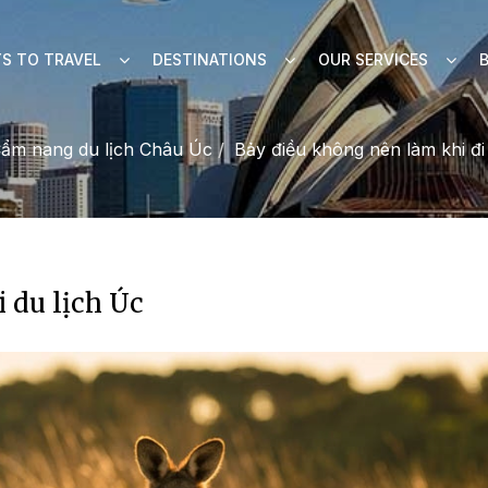
S TO TRAVEL
DESTINATIONS
OUR SERVICES
ẩm nang du lịch Châu Úc
Bảy điều không nên làm khi đi
 du lịch Úc