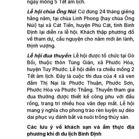
ngày mồng 5 Tết âm lịch.
Lễ hội chùa Ông Núi
: Cứ đúng 24 tháng giêng
hằng năm, tại chùa Linh Phong (hay chùa Ông
Núi) tại xã Cát Tiến, huyện Phù Cát, tỉnh Bình
Định lại diễn ra lễ hội. Khách thập phương đổ
về tham dự, cầu nguyện cho năm mới ăn lành,
thịnh vượng.
Lễ hội đua thuyền
: Lễ hội được tổ chức tại Gò
Bồi, thuộc thôn Tùng Giản, xã Phước Hòa,
huyện Tuy Phước. Lễ hội diễn ra chiều mồng 2
Tết âm lịch. Đây là cuộc thi đua của 4 xã ven
đầm Thị Nại là: Phước Thuận, Phước Sơn,
Phước Hòa và Phước Thắng. Thuyền tham gia
đua thường được thiết kế công phu với đầu
rồng, trang trí nhiều hoa văn đẹp mắt. Lễ hội
mang ý nghĩa cho phong trào rèn luyện sự dẻo
dai phục vụ đánh bắt và nuôi trồng thủy sản.
Các lưu ý về khách sạn và ẩm thực địa
phương khi đi du lịch Bình Định