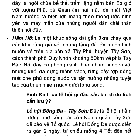
đây là ngôi chùa bề thế, trầm lặng nằm bên Eo gió
với tượng Phật bà Quan âm hai mặt lớn nhất Việt
Nam hướng ra biển lớn mang theo mong ước bình
yên và may mắn của những người dân chài thân
thiện nơi đây.
Hầm Hô:
Là một khúc sông dài gần 3km chảy qua
các khu rừng già với những tảng đá lớn muôn hình
muôn vẻ trên địa bàn xã Tây Phú, huyện Tây Sơn,
cách thành phố Quy Nhơn khoảng 50km về phía Tây
Bắc. Nơi đây có phong cảnh thiên nhiên hùng vĩ với
những khối đá dựng thành vách, rừng cây rợp bóng
mát che phủ dòng nước và tận hưởng những tuyệt
tác của thiên nhiên ngay dưới lòng sông.
Bình Định có lễ hội gì đặc sắc khi đi du lịch
cần lưu ý?
Lễ hội Đống Đa – Tây Sơn:
Đây là lễ hội nhằm
tưởng nhớ công ơn của Nghĩa quân Tây Sơn
đã bảo vệ Tổ quốc. Lễ hội Đống Đa được diễn
ra gần 2 ngày, từ chiều mồng 4 Tết đến hết