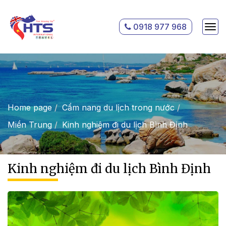
0918 977 968
Home page
Cẩm nang du lịch trong nước
Miền Trung
Kinh nghiệm đi du lịch Bình Định
Kinh nghiệm đi du lịch Bình Định