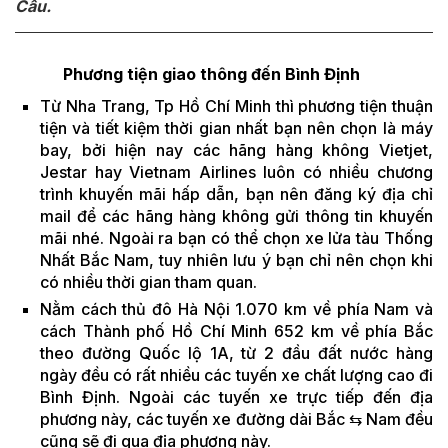
Cầu.
Phương tiện giao thông đến Bình Định
Từ Nha Trang, Tp Hồ Chí Minh thì phương tiện thuận
tiện và tiết kiệm thời gian nhất bạn nên chọn là máy
bay, bởi hiện nay các hãng hàng không Vietjet,
Jestar hay Vietnam Airlines luôn có nhiều chương
trình khuyến mãi hấp dẫn, bạn nên đăng ký địa chỉ
mail để các hãng hàng không gửi thông tin khuyến
mãi nhé. Ngoài ra bạn có thể chọn xe lửa tàu Thống
Nhất Bắc Nam, tuy nhiên lưu ý bạn chỉ nên chọn khi
có nhiều thời gian tham quan.
Nằm cách thủ đô Hà Nội 1.070 km về phía Nam và
cách Thành phố Hồ Chí Minh 652 km về phía Bắc
theo đường Quốc lộ 1A, từ 2 đầu đất nước hàng
ngày đều có rất nhiều các tuyến xe chất lượng cao đi
Bình Định. Ngoài các tuyến xe trực tiếp đến địa
phương này, các tuyến xe đường dài Bắc ⇆ Nam đều
cũng sẽ đi qua địa phương này.