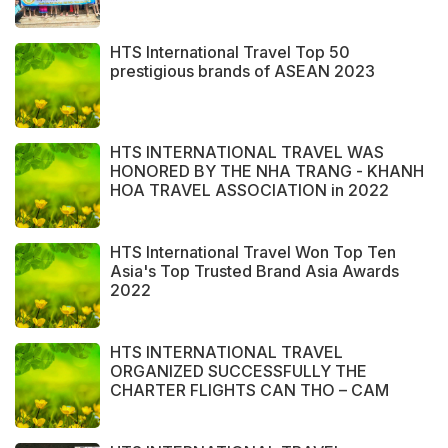
FROM PERAK STATE - MALAYSIA.
HTS International Travel Top 50
prestigious brands of ASEAN 2023
HTS INTERNATIONAL TRAVEL WAS
HONORED BY THE NHA TRANG - KHANH
HOA TRAVEL ASSOCIATION in 2022
HTS International Travel Won Top Ten
Asia's Top Trusted Brand Asia Awards
2022
HTS INTERNATIONAL TRAVEL
ORGANIZED SUCCESSFULLY THE
CHARTER FLIGHTS CAN THO – CAM
RANH