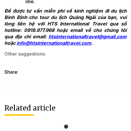
nhé.
Để được tư vấn miễn phí về kinh nghiệm đi du lịch
Bình Định cho tour du lịch Quảng Ngãi của bạn, vui
lòng liên hệ với HTS International Travel qua số
hotline: 0918.977.968 hoặc email về cho chúng tôi
qua địa chỉ email:
htsinternationaltravel@gmail.com
hoặc
info@htsinternationaltravel.com
.
Other suggestions:
Share:
Related article