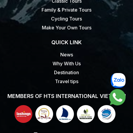
Classic Tours
Family & Private Tours
Cycling Tours
Make Your Own Tours
QUICK LINK
News
Why With Us
Destination
Travel tips
MEMBERS OF HTS INTERNATIONAL VIET NAM