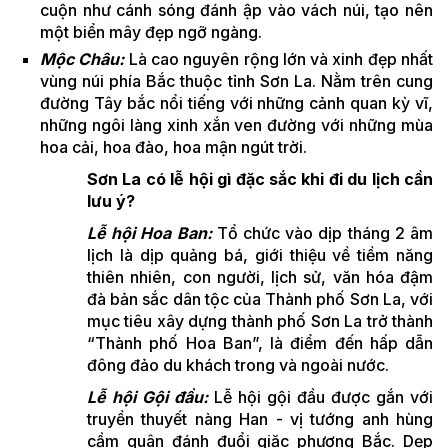
cuộn như cánh sóng đánh ập vào vách núi, tạo nên
một biển mây đẹp ngỡ ngàng.
Mộc Châu:
Là cao nguyên rộng lớn và xinh đẹp nhất
vùng núi phía Bắc thuộc tỉnh Sơn La. Nằm trên cung
đường Tây bắc nổi tiếng với những cảnh quan kỳ vĩ,
những ngôi làng xinh xắn ven đường với những mùa
hoa cải, hoa đào, hoa mận ngút trời.
Sơn La có lễ hội gì đặc sắc khi đi du lịch cần
lưu ý?
Lễ hội Hoa Ban:
Tổ chức vào dịp tháng 2 âm
lịch là dịp quảng bá, giới thiệu về tiềm năng
thiên nhiên, con người, lịch sử, văn hóa đậm
đà bản sắc dân tộc của Thành phố Sơn La, với
mục tiêu xây dựng thành phố Sơn La trở thành
“Thành phố Hoa Ban”, là điểm đến hấp dẫn
đông đảo du khách trong và ngoài nước.
Lễ hội Gội đầu:
Lễ hội gội đầu được gắn với
truyền thuyết nàng Han - vị tướng anh hùng
cầm quân đánh đuổi giặc phương Bắc. Dẹp