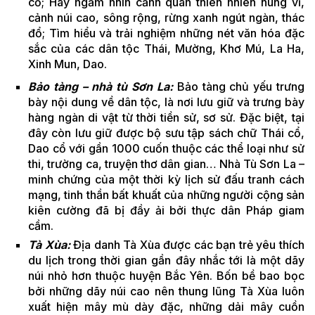
cổ; Hay ngắm nhìn cảnh quan thiên nhiên hùng vĩ,
cảnh núi cao, sông rộng, rừng xanh ngút ngàn, thác
đổ; Tìm hiểu và trải nghiệm những nét văn hóa đặc
sắc của các dân tộc Thái, Mường, Khơ Mú, La Ha,
Xinh Mun, Dao.
Bảo tàng – nhà tù Sơn La:
Bảo tàng chủ yếu trưng
bày nội dung về dân tộc, là nơi lưu giữ và trưng bày
hàng ngàn di vật từ thời tiền sử, sơ sử. Đặc biệt, tại
đây còn lưu giữ được bộ sưu tập sách chữ Thái cổ,
Dao cổ với gần 1000 cuốn thuộc các thể loại như sử
thi, trường ca, truyện thơ dân gian… Nhà Tù Sơn La –
minh chứng của một thời kỳ lịch sử đấu tranh cách
mạng, tinh thần bất khuất của những người cộng sản
kiên cường đã bị đầy ải bởi thực dân Pháp giam
cầm.
Tà Xùa:
Địa danh Tà Xùa được các bạn trẻ yêu thích
du lịch trong thời gian gần đây nhắc tới là một dãy
núi nhỏ hơn thuộc huyện Bắc Yên. Bốn bề bao bọc
bởi những dãy núi cao nên thung lũng Tà Xùa luôn
xuất hiện mây mù dày đặc, những dải mây cuồn