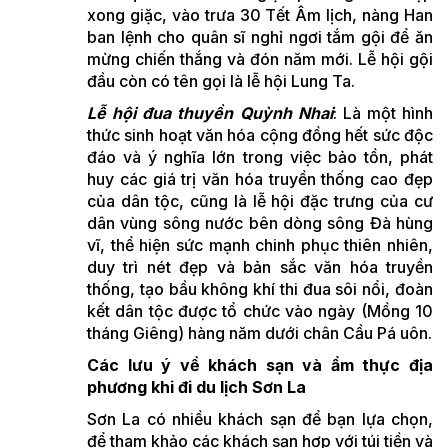
xong giặc, vào trưa 30 Tết Âm lịch, nàng Han
ban lệnh cho quân sĩ nghỉ ngơi tắm gội để ăn
mừng chiến thắng và đón năm mới. Lễ hội gội
đầu còn có tên gọi là lễ hội Lung Ta.
Lễ hội đua thuyền Quỳnh Nhai
: Là một hình
thức sinh hoạt văn hóa cộng đồng hết sức độc
đáo và ý nghĩa lớn trong việc bảo tồn, phát
huy các giá trị văn hóa truyền thống cao đẹp
của dân tộc, cũng là lễ hội đặc trưng của cư
dân vùng sông nước bên dòng sông Đà hùng
vĩ, thể hiện sức mạnh chinh phục thiên nhiên,
duy trì nét đẹp và bản sắc văn hóa truyền
thống, tạo bầu không khí thi đua sôi nổi, đoàn
kết dân tộc được tổ chức vào ngày (Mồng 10
tháng Giêng) hàng năm dưới chân Cầu Pá uôn.
Các lưu ý về khách sạn và ẩm thực địa
phương khi đi du lịch Sơn La
Sơn La có nhiều khách sạn để bạn lựa chọn,
để tham khảo các khách sạn hợp với túi tiền và