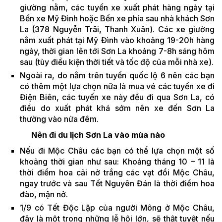
giường nằm, các tuyến xe xuất phát hàng ngày tại
Bến xe Mỹ Đình hoặc Bến xe phía sau nhà khách Sơn
La (378 Nguyễn Trãi, Thanh Xuân). Các xe giường
nằm xuất phát tại Mỹ Đình vào khoảng 19-20h hàng
ngày, thời gian lên tới Sơn La khoảng 7-8h sáng hôm
sau (tùy điều kiện thời tiết và tốc độ của mỗi nhà xe).
Ngoài ra, do nằm trên tuyến quốc lộ 6 nên các bạn
có thêm một lựa chọn nữa là mua vé các tuyến xe đi
Điện Biên, các tuyến xe này đều đi qua Sơn La, có
điều do xuất phát khá sớm nên xe đến Sơn La
thường vào nửa đêm.
Nên đi du lịch Sơn La vào mùa nào
Nếu đi Mộc Châu các bạn có thể lựa chọn một số
khoảng thời gian như sau: Khoảng tháng 10 – 11 là
thời điểm hoa cải nở trắng các vạt đồi Mộc Châu,
ngay trước và sau Tết Nguyên Đán là thời điểm hoa
đào, mận nở.
1/9 có Tết Độc Lập của người Mông ở Mộc Châu,
đây là một trong những lễ hội lớn, sẽ thật tuyệt nếu