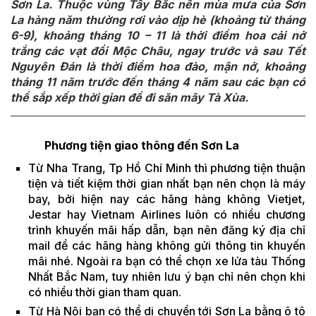
Sơn La. Thuộc vùng Tây Bắc nên mùa mưa của Sơn
La hàng năm thường rơi vào dịp hè (khoảng từ tháng
6-9), khoảng tháng 10 – 11 là thời điểm hoa cải nở
trắng các vạt đồi Mộc Châu, ngay trước và sau Tết
Nguyên Đán là thời điểm hoa đào, mận nở, khoảng
tháng 11 năm trước đến tháng 4 năm sau các bạn có
thể sắp xếp thời gian để đi săn mây Tà Xùa.
Phương tiện giao thông đến Sơn La
Từ Nha Trang, Tp Hồ Chí Minh thì phương tiện thuận
tiện và tiết kiệm thời gian nhất bạn nên chọn là máy
bay, bởi hiện nay các hãng hàng không Vietjet,
Jestar hay Vietnam Airlines luôn có nhiều chương
trình khuyến mãi hấp dẫn, bạn nên đăng ký địa chỉ
mail để các hãng hàng không gửi thông tin khuyến
mãi nhé. Ngoài ra bạn có thể chọn xe lửa tàu Thống
Nhất Bắc Nam, tuy nhiên lưu ý bạn chỉ nên chọn khi
có nhiều thời gian tham quan.
Từ Hà Nội bạn có thể di chuyển tới Sơn La bằng ô tô