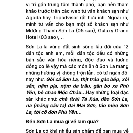
vị trí gần trung tâm thành phố, bạn nên tham
khảo trước trên các web tư vấn khách sạn như
Agoda hay Tripadvisor rất hữu ích. Ngoài ra,
mình tư vấn cho bạn một số khách sạn như
Mường Thanh Sơn La (05 sao), Galaxy Grand
Hotel (03 sao),…
Sơn La là vùng đất sinh sống lâu đời của 12
dân tộc anh em, mỗi dân tộc đều có những
bản sắc văn hóa riêng, độc đáo và tương
đồng có lẽ vậy mà các món ăn ở Sơn La mang
những hương vị không trộn lẫn, có từ ngàn đời
nay như:
Gỏi cá Sơn La, thịt trâu gác bếp, xôi
sắn, nậm pịa, nộm da trâu, gân bò xe Phù
Yên, bê chao Mộc Châu…
Hay những loại đặc
sản khác như:
chè (trà) Tà Xùa, đào Sơn La,
na (mãng cầu ta) dai Mai Sơn, táo mèo Sơn
La, tỏi cô đơn Phù Yên…
Đến Sơn La mua gì về làm quà?
Sơn La có khá nhiều sản phẩm để bạn mua về