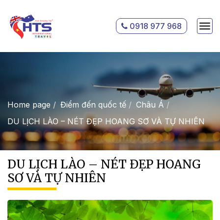
0918 977 968
Home page
Điểm đến quốc tế
Châu Á
DU LỊCH LÀO – NÉT ĐẸP HOANG SƠ VÀ TỰ NHIÊN
DU LỊCH LÀO – NÉT ĐẸP HOANG
SƠ VÀ TỰ NHIÊN