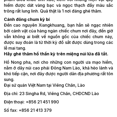
hiếm được dát vàng bạc và ngọc thạch đầy màu sắc
trông rất lung linh. Quả thật là 1 nơi đáng ghé thăm.
Cánh đông chum kỳ bí
Đến cao nguyên Xiangkhuang, bạn hẳn sẽ ngạc nhiên
bởi cảnh vật của hàng ngàn chiếc chum nơi đây, đến giờ
vẫn không ai biết về nguồn gốc của chiếc chum này,
được suy đoán là từ thời kỳ đồ sắt được dùng trong các
lễ mai tang.
Hãy ghé thăm hồ thần kỳ trên miệng núi lửa đã tắt.
Hồ Nong pha, nơi cho những con người ưa mạo hiểm,
nằm ở dãy núi cao phái Đông Nam Lào, khả hẻo lảnh và
khó tiếp cận, nơi đây được người dân địa phương rất tôn
sung.
Đại sứ quán Việt Nam tại Viêng Chăn, Lào
Địa chỉ: 23 Singha Rd, Viêng Chăn, CHDCND Lào
Điện thoại: +856 21 451 990
Số fax: +856 21 413 379