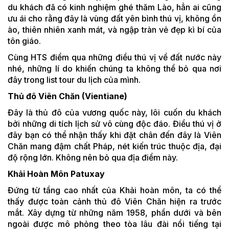
du khách đã có kinh nghiệm ghé thăm Lào, hẳn ai cũng
ưu ái cho rằng đây là vùng đất yên bình thú vị, không ồn
ào, thiên nhiên xanh mát, và ngập tràn vẻ đẹp kì bí của
tôn giáo.
Cùng HTS điểm qua những điều thú vị về đất nước này
nhé, những lí do khiến chúng ta không thể bỏ qua nơi
đây trong list tour du lịch của mình.
Thủ đô Viên Chăn (Vientiane)
Đây là thủ đô của vương quốc này, lôi cuốn du khách
bởi những di tích lịch sử vô cùng độc đáo. Điều thú vị ở
đây bạn có thể nhận thấy khi đặt chân đến đây là Viên
Chăn mang đậm chất Pháp, nét kiến trúc thuộc địa, đại
độ rộng lớn. Không nên bỏ qua địa điểm này.
Khải Hoàn Môn Patuxay
Đứng từ tầng cao nhất của Khải hoàn môn, ta có thể
thấy được toàn cảnh thủ đô Viên Chăn hiện ra trước
mắt. Xây dựng từ những năm 1958, phần dưới và bên
ngoài được mô phỏng theo tòa lâu đài nổi tiếng tại