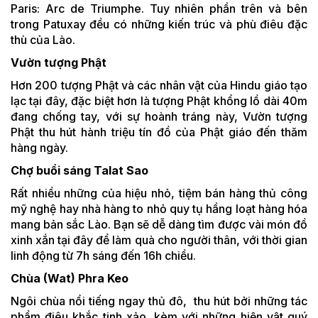
Paris: Arc de Triumphe. Tuy nhiên phần trên và bên
trong Patuxay đều có những kiến trúc và phù điêu đặc
thù của Lào.
Vườn tượng Phật
Hơn 200 tượng Phật và các nhân vật của Hindu giáo tạo
lạc tại đây, đặc biệt hơn là tượng Phật khổng lồ dài 40m
đang chống tay, với sự hoành tráng này, Vườn tượng
Phật thu hút hành triệu tín đồ của Phật giáo đến thăm
hàng ngày.
Chợ buổi sáng Talat Sao
Rất nhiều những của hiệu nhỏ, tiệm bán hàng thủ công
mỹ nghệ hay nhà hàng to nhỏ quy tụ hầng loạt hàng hóa
mang bản sắc Lào. Bạn sẽ dễ dàng tìm được vài món đồ
xinh xắn tại đây để làm quà cho người thân, với thời gian
linh động từ 7h sáng đến 16h chiều.
Chùa (Wat) Phra Keo
Ngôi chùa nổi tiếng ngay thủ đô, thu hút bởi những tác
phẩm điêu khắc tinh xảo, kèm với những hiện vật quý