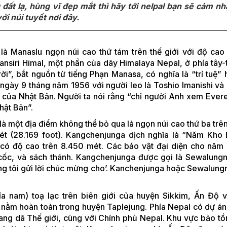
đất lạ, hùng vĩ đẹp mắt thì hãy tới nelpal bạn sẽ cảm n
i núi tuyết nơi đây.
là Manaslu ngọn núi cao thứ tám trên thế giới với độ cao
ansiri Himal, một phần của dãy Himalaya Nepal, ở phía tây-
i”, bắt nguồn từ tiếng Phạn Manasa, có nghĩa là “trí tuệ” h
o ngày 9 tháng năm 1956 với người leo là Toshio Imanishi và
của Nhật Bản. Người ta nói rằng “chỉ người Anh xem Everes
hật Bản”.
là một địa điểm không thể bỏ qua là ngọn núi cao thứ ba trên
mét (28.169 foot). Kangchenjunga dịch nghĩa là “Năm Kho
ó có độ cao trên 8.450 mét. Các bảo vật đại diện cho năm
 cốc, và sách thánh. Kangchenjunga được gọi là Sewalung
úng tôi gửi lời chúc mừng cho’. Kanchenjunga hoặc Sewalun
ía nam) toạ lạc trên biên giới của huyện Sikkim, Ấn Độ 
ại nằm hoàn toàn trong huyện Taplejung. Phía Nepal có dự án
ng dã Thế giới, cùng với Chính phủ Nepal. Khu vực bảo tồ