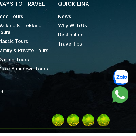
WAYS TO TRAVEL
QUICK LINK
ood Tours
News
alking & Trekking
Why With Us
ours
Destination
lassic Tours
Travel tips
amily & Private Tours
ycling Tours
ake Your Own Tours