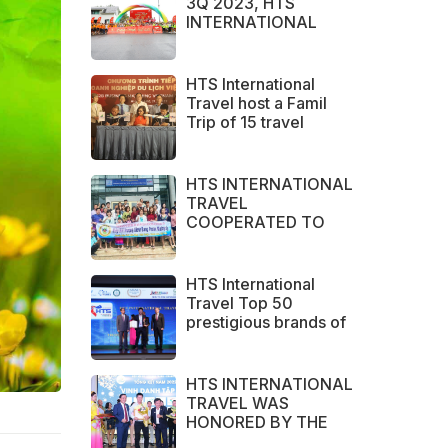
3Q 2023, HTS
INTERNATIONAL
TRAVEL IS PROUD TO
BE THE BRAND
CHOSEN BY LARGE
HTS International
DOMESTIC AND
Travel host a Famil
INTERNATIONAL
Trip of 15 travel
CUSTOMERS
agents from Australia
HTS INTERNATIONAL
TRAVEL
COOPERATED TO
SUCCESSFULLY
ORGANIZED SERVICE
SURVEY GROUP
HTS International
FROM PERAK STATE -
Travel Top 50
MALAYSIA.
prestigious brands of
ASEAN 2023
HTS INTERNATIONAL
TRAVEL WAS
HONORED BY THE
NHA TRANG - KHANH