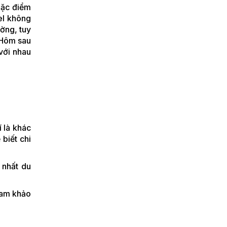
Đặc điểm
el không
ờng, tuy
! Hôm sau
với nhau
í là khác
biết chi
 nhất du
ham khảo