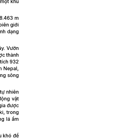
AND POLAND
 một khu
ENTERPRISE
ORGANIZED BY THE
 8.463 m
EMBASSY OF
VIETNAM IN POLAND
iên giới
ình dạng
đây. Vườn
ợc thành
tích 932
m Nepal,
ũng sông
tự nhiên
động vật
gia được
i, trong
ng lá ẩm
ều khó để