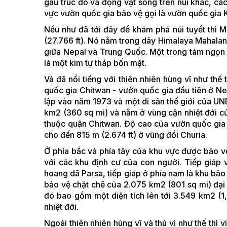
gấu trúc đỏ và động vật sống trên núi khác, cá
vực vườn quốc gia bảo vệ gọi là vườn quốc gi
Nếu như đã tới đây để khám phá núi tuyết thì M
(27.766 ft). Nó nằm trong dãy Himalaya Mahalan
giữa Nepal và Trung Quốc. Một trong tám ngọn n
là một kim tự tháp bốn mặt.
Và đã nổi tiếng với thiên nhiên hùng vĩ như thế 
quốc gia Chitwan - vườn quốc gia đầu tiên ở Ne
lập vào năm 1973 và một di sản thế giới của U
km2 (360 sq mi) và nằm ở vùng cận nhiệt đới củ
thuộc quận Chitwan. Độ cao của vườn quốc gia
cho đến 815 m (2.674 ft) ở vùng đồi Churia.
Ở phía bắc và phía tây của khu vực được bảo vệ
với các khu định cư của con người. Tiếp giáp
hoang dã Parsa, tiếp giáp ở phía nam là khu bả
bảo vệ chặt chẽ của 2.075 km2 (801 sq mi) đại 
đó bao gồm một diện tích lên tới 3.549 km2 (1,
nhiệt đới.
Ngoài thiên nhiên hùng vĩ và thú vị như thế thì v