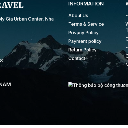
RAVEL
INFORMATION
About Us
F
My Gia Urban Center, Nha
Terms & Service
W
T
Privacy Policy
C
Payment policy
F
Return Policy
C
Contact
18
M
 NAM