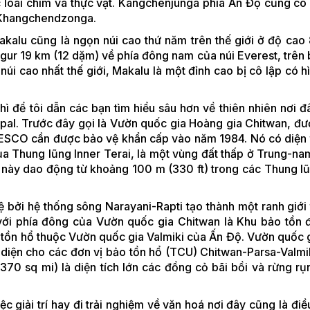
c loài chim và thực vật. Kangchenjunga phía Ấn Độ cũng có
a Khangchendzonga.
akalu cũng là ngọn núi cao thứ năm trên thế giới ở độ cao
gur 19 km (12 dặm) về phía đông nam của núi Everest, trên b
úi cao nhất thế giới, Makalu là một đỉnh cao bị cô lập có h
thì để tôi dẫn các bạn tìm hiểu sâu hơn về thiên nhiên nơi 
pal. Trước đây gọi là Vườn quốc gia Hoàng gia Chitwan, đư
NESCO cần được bảo vệ khẩn cấp vào năm 1984. Nó có diện 
a Thung lũng Inner Terai, là một vùng đất thấp ở Trung-na
 này dao động từ khoảng 100 m (330 ft) trong các Thung l
 bởi hệ thống sông Narayani-Rapti tạo thành một ranh giới 
 với phía đông của Vườn quốc gia Chitwan là Khu bảo tồn 
o tồn hổ thuộc Vườn quốc gia Valmiki của Ấn Độ. Vườn quốc 
diện cho các đơn vị bảo tồn hổ (TCU) Chitwan-Parsa-Valmik
370 sq mi) là diện tích lớn các đồng cỏ bãi bồi và rừng rụ
iệc giải trí hay đi trải nghiệm về văn hoá nơi đây cũng là đi