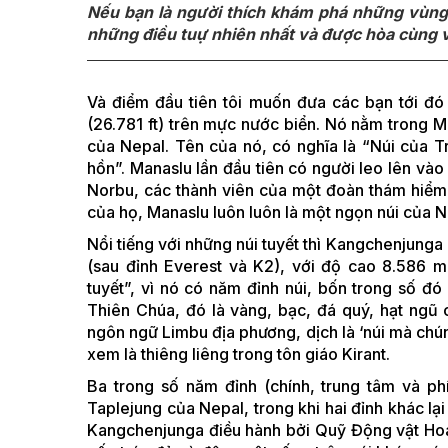
Nếu bạn là người thích khám phá những vùng 
những điều tuự nhiên nhất và được hòa cùng vớ
Và điểm đầu tiên tôi muốn đưa các bạn tới đó 
(26.781 ft) trên mực nước biển. Nó nằm trong M
của Nepal. Tên của nó, có nghĩa là “Núi của Trờ
hồn”. Manaslu lần đầu tiên có người leo lên và
Norbu, các thành viên của một đoàn thám hiểm 
của họ, Manaslu luôn luôn là một ngọn núi của N
Nổi tiếng với những núi tuyết thì Kangchenjunga 
(sau đỉnh Everest và K2), với độ cao 8.586 
tuyết”, vì nó có năm đỉnh núi, bốn trong số đ
Thiên Chúa, đó là vàng, bạc, đá quý, hạt ngũ
ngôn ngữ Limbu địa phương, dịch là ‘núi mà ch
xem là thiêng liêng trong tôn giáo Kirant.
Ba trong số năm đỉnh (chính, trung tâm và ph
Taplejung của Nepal, trong khi hai đỉnh khác l
Kangchenjunga điều hành bởi Quỹ Động vật Hoa