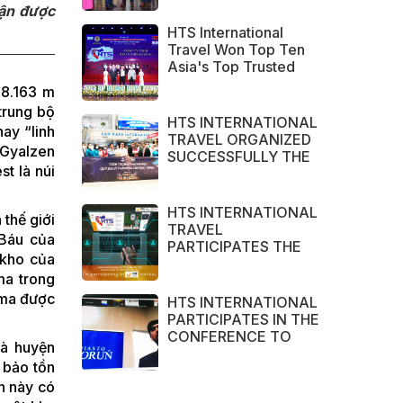
HOA TRAVEL
hận được
ASSOCIATION in
HTS International
2022
Travel Won Top Ten
Asia's Top Trusted
Brand Asia Awards
 8.163 m
2022
trung bộ
HTS INTERNATIONAL
ay “linh
TRAVEL ORGANIZED
 Gyalzen
SUCCESSFULLY THE
t là núi
CHARTER FLIGHTS
CAN THO – CAM
RANH
HTS INTERNATIONAL
 thế giới
TRAVEL
 Báu của
PARTICIPATES THE
 kho của
LARGEST TOURISM
ma trong
EXHIBITION IN ASIA
2021 – ITB ASIA,
gma được
HTS INTERNATIONAL
MICE SHOW ASIA
PARTICIPATES IN THE
AND TRAVEL TECH
CONFERENCE TO
và huyện
ASIA 2021.
ENCOURAGE
 bảo tồn
COOPERATION
n này có
BETWEEN VIETNAM