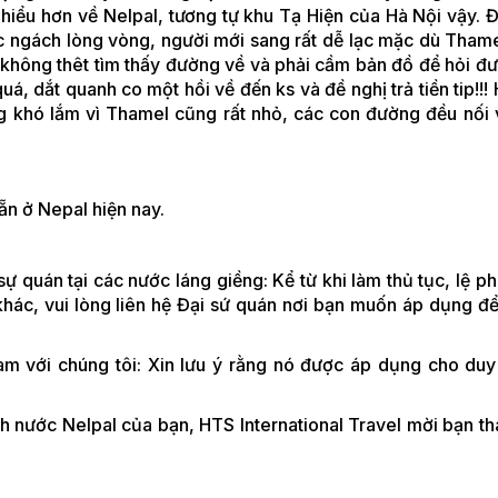
iểu hơn về Nelpal, tương tự khu Tạ Hiện của Hà Nội vậy. 
c ngách lòng vòng, người mới sang rất dễ lạc mặc dù Tham
n không thêt tìm thấy đường về và phải cầm bản đồ để hỏi đư
quá, dắt quanh co một hồi về đến ks và đề nghị trả tiền tip!!
g khó lắm vì Thamel cũng rất nhỏ, các con đường đều nối 
ẵn ở Nepal hiện nay.
 quán tại các nước láng giềng: Kể từ khi làm thủ tục, lệ ph
khác, vui lòng liên hệ Đại sứ quán nơi bạn muốn áp dụng để 
am với chúng tôi: Xin lưu ý rằng nó được áp dụng cho duy
ịch nước Nelpal của bạn, HTS International Travel mời bạn t