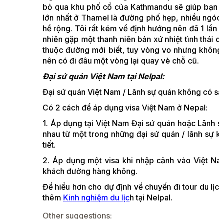
bỏ qua khu phố cổ của Kathmandu sẽ giúp bạn h
lớn nhất ở Thamel là đường phố hẹp, nhiều ngó
hề rộng. Tôi rất kém về định hướng nên đã 1 lầ
nhiên gặp một thanh niên bản xứ nhiệt tình thái 
thuộc đường mới biết, tuy vòng vo nhưng khôn
nên có đi đâu một vòng lại quay vè chỗ cũ.
Đại sứ quán Việt Nam tại Nelpal:
Đại sứ quán Việt Nam / Lãnh sự quán không có s
Có 2 cách để áp dụng visa Việt Nam ở Nepal:
1. Áp dụng tại Việt Nam Đại sứ quán hoặc Lãnh sự
nhau từ một trong những đại sứ quán / lãnh sự 
tiết.
2. Áp dụng một visa khi nhập cảnh vào Việt N
khách đường hàng không.
Để hiểu hơn cho dự định về chuyến đi tour du l
thêm
Kinh nghiệm du lịc
h tại Nelpal.
Other suggestions: