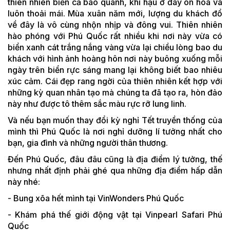
thiên nhiên biển cả bao quanh, khí hậu ở đây ôn hòa và
luôn thoải mái. Mùa xuân năm mới, lượng du khách đổ
về đây là vô cùng nhộn nhịp và đông vui. Thiên nhiên
hào phóng với Phú Quốc rất nhiều khi nơi này vừa có
biển xanh cát trắng nắng vàng vừa lại chiều lòng bao du
khách với hình ảnh hoàng hôn nơi này buông xuống mỗi
ngày trên biển rực sáng mang lại không biết bao nhiêu
xúc cảm. Cái đẹp rang ngời của thiên nhiên kết hợp với
những kỳ quan nhân tạo mà chúng ta đã tạo ra, hòn đảo
này như được tô thêm sắc màu rực rỡ lung linh.
Và nếu bạn muốn thay đổi kỳ nghỉ Tết truyền thống của
mình thì Phú Quốc là nơi nghỉ dưỡng lí tưởng nhất cho
bạn, gia đình và những người thân thương.
Đến Phú Quốc, đâu đâu cũng là địa điểm lý tưởng, thế
nhưng nhất định phải ghé qua những địa điểm hấp dẫn
này nhé:
- Bung xõa hết mình tại VinWonders Phú Quốc
- Khám phá thế giới động vật tại Vinpearl Safari Phú
Quốc