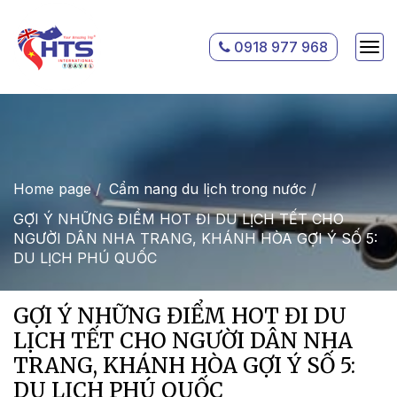
0918 977 968
Home page
Cẩm nang du lịch trong nước
GỢI Ý NHỮNG ĐIỂM HOT ĐI DU LỊCH TẾT CHO
NGƯỜI DÂN NHA TRANG, KHÁNH HÒA GỢI Ý SỐ 5:
DU LỊCH PHÚ QUỐC
GỢI Ý NHỮNG ĐIỂM HOT ĐI DU
LỊCH TẾT CHO NGƯỜI DÂN NHA
TRANG, KHÁNH HÒA GỢI Ý SỐ 5:
DU LỊCH PHÚ QUỐC