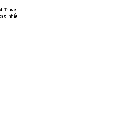
AND POLAND
ENTERPRISE
al Travel
ORGANIZED BY THE
cao nhất
EMBASSY OF
VIETNAM IN POLAND