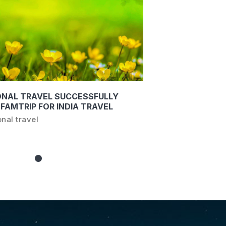
ONAL TRAVEL SUCCESSFULLY
FAMTRIP FOR INDIA TRAVEL
T NHA TRANG - KHANH HOA
nal travel