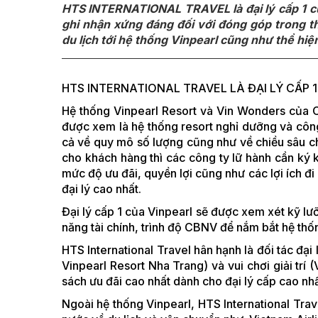
HTS INTERNATIONAL TRAVEL là đại lý cấp 1 củ
ghi nhận xứng đáng đối với đóng góp trong th
du lịch tới hệ thống Vinpearl cũng như thể hiệ
HTS INTERNATIONAL TRAVEL LÀ ĐẠI LÝ CẤP
Hệ thống Vinpearl Resort và Vin Wonders của C
được xem là hệ thống resort nghỉ dưỡng và công v
cả về quy mô số lượng cũng như về chiều sâu ch
cho khách hàng thì các công ty lữ hành cần ký k
mức độ ưu đãi, quyền lợi cũng như các lợi ích đi
đại lý cao nhất.
Đại lý cấp 1 của Vinpearl sẽ được xem xét kỹ l
năng tài chính, trình độ CBNV để nắm bắt hệ t
HTS International Travel hân hạnh là đối tác đạ
Vinpearl Resort Nha Trang) và vui chơi giải tr
sách ưu đãi cao nhất dành cho đại lý cấp cao nh
Ngoài hệ thống Vinpearl, HTS International Trave