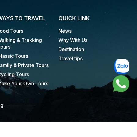
WAYS TO TRAVEL
QUICK LINK
ood Tours
News
alking & Trekking
Why With Us
ours
Destination
lassic Tours
Travel tips
amily & Private Tours
ycling Tours
ake Your Own Tours