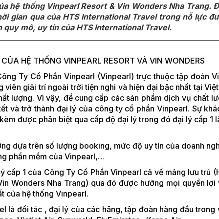
a hệ thống Vinpearl Resort & Vin Wonders Nha Trang. Đ
ời gian qua của HTS International Travel trong nỗ lực đ
n quy mô, uy tín của HTS International Travel.
 1 CỦA HỆ THỐNG VINPEARL RESORT VÀ VIN WONDERS
ông Ty Cổ Phần Vinpearl (Vinpearl) trực thuộc tập đoàn V
iên giải trí ngoài trời tiện nghi và hiện đại bậc nhất tại Vi
ất lượng. Vì vậy, để cung cấp các sản phẩm dịch vụ chất lư
ết và trở thành đại lý của công ty cổ phần Vinpearl. Sự khá
 kèm được phân biệt qua cấp độ đại lý trong đó đại lý cấp 1 
ưỡng dựa trên số lượng booking, mức độ uy tín của doanh ngh
hống phần mềm của Vinpearl,…
i lý cấp 1 của Công Ty Cổ Phần Vinpearl cả về mảng lưu trú 
í (Vin Wonders Nha Trang) qua đó được hưởng mọi quyền lợi 
ất của hệ thống Vinpearl.
l là đối tác , đại lý của các hãng, tập đoàn hàng đầu trong