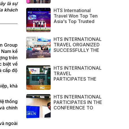
HOA TRAVEL
ây là sự
ASSOCIATION in
ưa khách
HTS International
2022
Travel Won Top Ten
Asia's Top Trusted
Brand Asia Awards
2022
HTS INTERNATIONAL
TRAVEL ORGANIZED
in Group
SUCCESSFULLY THE
ệt Nam kể
CHARTER FLIGHTS
ợng trên
CAN THO – CAM
c biệt về
RANH
HTS INTERNATIONAL
là cấp độ
TRAVEL
PARTICIPATES THE
LARGEST TOURISM
iệp, khả
EXHIBITION IN ASIA
2021 – ITB ASIA,
HTS INTERNATIONAL
MICE SHOW ASIA
(Hệ thống
PARTICIPATES IN THE
AND TRAVEL TECH
CONFERENCE TO
và chính
ASIA 2021.
ENCOURAGE
COOPERATION
 và ngoài
BETWEEN VIETNAM