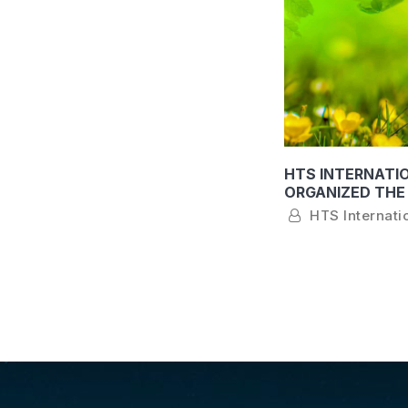
HTS INTERNATI
ORGANIZED THE 
AGENTS TO VISI
HTS Internatio