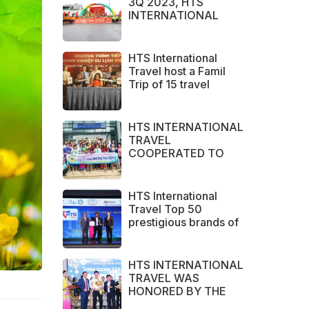
3Q 2023, HTS
INTERNATIONAL
TRAVEL IS PROUD TO
BE THE BRAND
CHOSEN BY LARGE
HTS International
DOMESTIC AND
Travel host a Famil
INTERNATIONAL
Trip of 15 travel
CUSTOMERS
agents from Australia
HTS INTERNATIONAL
TRAVEL
COOPERATED TO
SUCCESSFULLY
ORGANIZED SERVICE
SURVEY GROUP
HTS International
FROM PERAK STATE -
Travel Top 50
MALAYSIA.
prestigious brands of
ASEAN 2023
HTS INTERNATIONAL
TRAVEL WAS
HONORED BY THE
NHA TRANG - KHANH