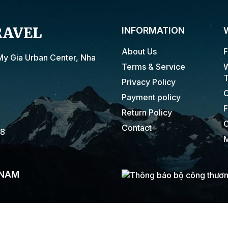
RAVEL
INFORMATION
About Us
F
My Gia Urban Center, Nha
Terms & Service
W
T
Privacy Policy
C
Payment policy
F
Return Policy
C
Contact
18
M
 NAM