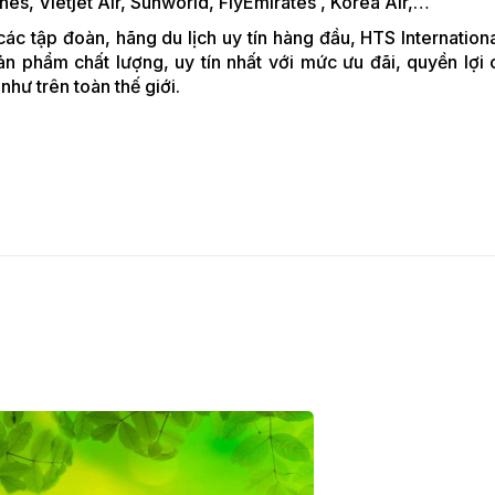
nes, Vietjet Air, Sunworld, FlyEmirates , Korea Air,…
các tập đoàn, hãng du lịch uy tín hàng đầu, HTS Internation
 phẩm chất lượng, uy tín nhất với mức ưu đãi, quyền lợi 
hư trên toàn thế giới.