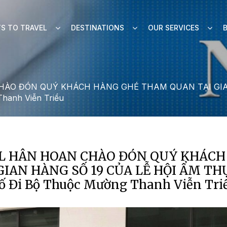
S TO TRAVEL
DESTINATIONS
OUR SERVICES
HÀO ĐÓN QUÝ KHÁCH HÀNG GHÉ THAM QUAN TẠI GIAN
Thanh Viễn Triều
L HÂN HOAN CHÀO ĐÓN QUÝ KHÁCH
IAN HÀNG SỐ 19 CỦA LỄ HỘI ẨM TH
hố Đi Bộ Thuộc Mường Thanh Viễn Tri