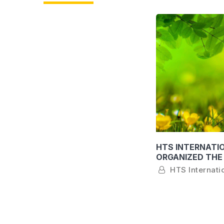
HTS INTERNATI
ORGANIZED THE 
AGENTS TO VISI
HTS Internatio