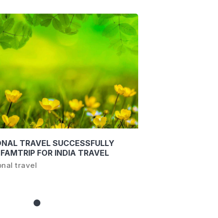
ONAL TRAVEL SUCCESSFULLY
FAMTRIP FOR INDIA TRAVEL
T NHA TRANG - KHANH HOA
nal travel