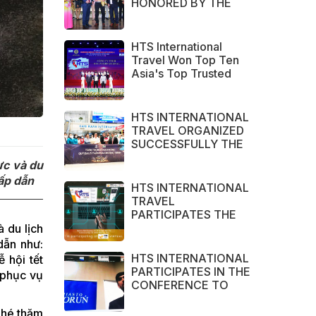
HONORED BY THE
NHA TRANG - KHANH
HOA TRAVEL
ASSOCIATION in
HTS International
2022
Travel Won Top Ten
Asia's Top Trusted
Brand Asia Awards
2022
HTS INTERNATIONAL
TRAVEL ORGANIZED
SUCCESSFULLY THE
CHARTER FLIGHTS
ực và du
CAN THO – CAM
hấp dẫn
RANH
HTS INTERNATIONAL
TRAVEL
PARTICIPATES THE
LARGEST TOURISM
 du lịch
EXHIBITION IN ASIA
dẫn như:
2021 – ITB ASIA,
HTS INTERNATIONAL
 hội tết
MICE SHOW ASIA
PARTICIPATES IN THE
 phục vụ
AND TRAVEL TECH
CONFERENCE TO
ASIA 2021.
ENCOURAGE
COOPERATION
ghé thăm