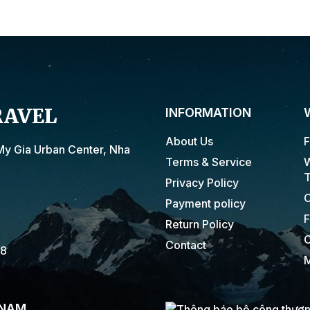
RAVEL
INFORMATION
About Us
F
My Gia Urban Center, Nha
Terms & Service
W
T
Privacy Policy
C
Payment policy
F
Return Policy
C
Contact
18
M
 NAM