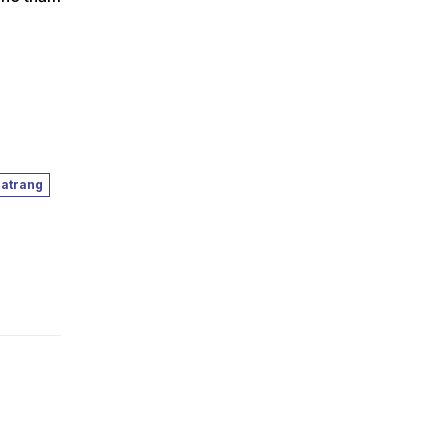
BETWEEN VIETNAM
AND POLAND
ENTERPRISE
ORGANIZED BY THE
EMBASSY OF
VIETNAM IN POLAND
atrang