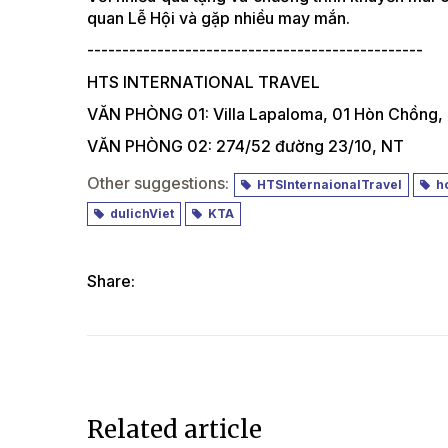
quan Lễ Hội và gặp nhiều may mắn.
------------------------------------------------
HTS INTERNATIONAL TRAVEL
VĂN PHÒNG 01: Villa Lapaloma, 01 Hòn Chồng,
VĂN PHÒNG 02: 274/52 đường 23/10, NT
Other suggestions:
HTSInternaionalTravel
ho
dulichViet
KTA
Share:
Related article