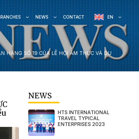
BRANCHES
NEWS
CONTACT
EN
 HÀNG SỐ 19 CỦA LỄ HỘI ẨM THỰC VÀ DU
NEWS
ỰC
ều
HTS INTERNATIONAL
TRAVEL TYPICAL
ENTERPRISES 2023