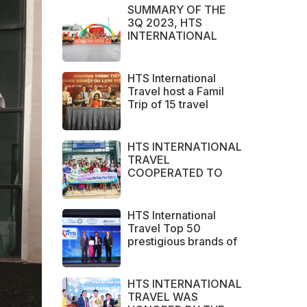
SUMMARY OF THE
3Q 2023, HTS
INTERNATIONAL
TRAVEL IS PROUD TO
BE THE BRAND
CHOSEN BY LARGE
HTS International
DOMESTIC AND
Travel host a Famil
INTERNATIONAL
Trip of 15 travel
CUSTOMERS
agents from Australia
HTS INTERNATIONAL
TRAVEL
COOPERATED TO
SUCCESSFULLY
ORGANIZED SERVICE
SURVEY GROUP
HTS International
FROM PERAK STATE -
Travel Top 50
MALAYSIA.
prestigious brands of
ASEAN 2023
HTS INTERNATIONAL
TRAVEL WAS