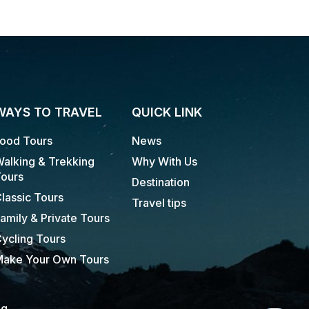
WAYS TO TRAVEL
QUICK LINK
ood Tours
News
alking & Trekking
Why With Us
ours
Destination
lassic Tours
Travel tips
amily & Private Tours
ycling Tours
ake Your Own Tours