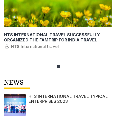
HTS INTERNATIONAL TRAVEL SUCCESSFULLY
ORGANIZED THE FAMTRIP FOR INDIA TRAVEL
AGENTS TO VISIT NHA TRANG - KHANH HOA
HTS International travel
NEWS
HTS INTERNATIONAL TRAVEL TYPICAL
ENTERPRISES 2023