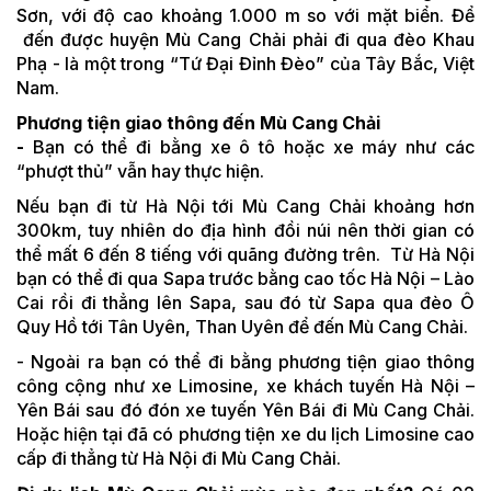
Sơn, với độ cao khoảng 1.000 m so với mặt biển. Để
đến được huyện Mù Cang Chải phải đi qua đèo Khau
Phạ - là một trong “Tứ Đại Đỉnh Đèo” của Tây Bắc, Việt
Nam.
Phương tiện giao thông đến Mù Cang Chải
-
Bạn có thể đi bằng xe ô tô hoặc xe máy như các
“phượt thủ” vẫn hay thực hiện.
Nếu bạn đi từ Hà Nội tới Mù Cang Chải khoảng hơn
300km, tuy nhiên do địa hình đồi núi nên thời gian có
thể mất 6 đến 8 tiếng với quãng đường trên. Từ Hà Nội
bạn có thể đi qua Sapa trước bằng cao tốc Hà Nội – Lào
Cai rồi đi thẳng lên Sapa, sau đó từ Sapa qua đèo Ô
Quy Hồ tới Tân Uyên, Than Uyên để đến Mù Cang Chải.
- Ngoài ra bạn có thể đi bằng phương tiện giao thông
công cộng như xe Limosine, xe khách tuyến Hà Nội –
Yên Bái sau đó đón xe tuyến Yên Bái đi Mù Cang Chải.
Hoặc hiện tại đã có phương tiện xe du lịch Limosine cao
cấp đi thẳng từ Hà Nội đi Mù Cang Chải.