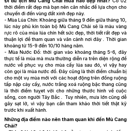
Đi du lịch Mù Cang Chải mùa nào đẹp nhất?
Có 02
thời điểm rất đẹp mà bạn nên cân nhắc để lựa chọn cho
chuyến đi đến vùng đất xinh đẹp này.
- Mùa Lúa Chín: Khoảng giữa tháng 9 đến giữa tháng 10,
lúc này phủ kín toàn bộ Mù Cang Chải sẽ là màu vàng
rực rõ của mùa lúa chín hết sức đẹp, thời tiết rất đẹp và
thuận lợi để tham quan và vãn cảnh nơi đây . Thời gian
khoảng từ 15-9 đến 10/10 hàng năm.
- Mùa Nước Đổ: thời gian vào khoảng tháng 5-6, đây
thực tế là mùa mà mưa thường diễn ra trên diện rộng để
nước về phục vụ cho mùa cấy lúa sau đó, vì vậy hay
còn gọi là mùa nước đổ. Đây cũng là thời điểm chuẩn bị
cho một vụ mùa mới với các hoạt động trên đồng ruộng
tấp nập cày cấy, nước trắng xoá ruộng bậc thang cũng
là thời điểm tuỵet vời cho những thước hình về cuộc
sống, con người Tây Bắc . Tuy nhiên, mưa lớn cũng dễ
gây sạt lở, vì vậy bạn cần tham khảo thời tiết thật kỹ
trước khi xuất hành.
Những địa điểm nào nên tham quan khi đến Mù Cang
Chải?