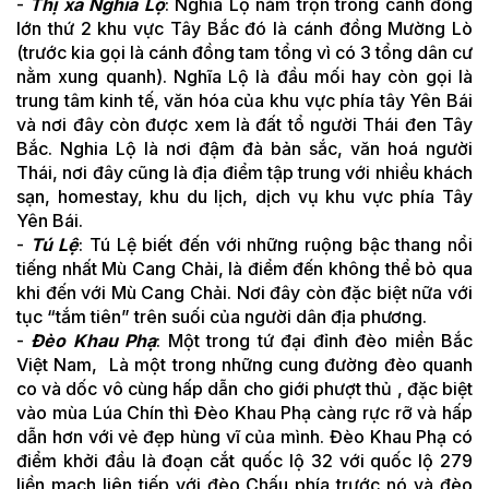
-
Thị xã Nghĩa Lộ
: Nghĩa Lộ nằm trọn trong cánh đồng
lớn thứ 2 khu vực Tây Bắc đó là cánh đồng Mường Lò
(trước kia gọi là cánh đồng tam tổng vì có 3 tổng dân cư
nằm xung quanh). Nghĩa Lộ là đầu mối hay còn gọi là
trung tâm kinh tế, văn hóa của khu vực phía tây Yên Bái
và nơi đây còn được xem là đất tổ người Thái đen Tây
Bắc. Nghia Lộ là nơi đậm đà bản sắc, văn hoá người
Thái, nơi đây cũng là địa điểm tập trung với nhiều khách
sạn, homestay, khu du lịch, dịch vụ khu vực phía Tây
Yên Bái.
-
Tú Lệ
: Tú Lệ biết đến với những ruộng bậc thang nổi
tiếng nhất Mù Cang Chải, là điểm đến không thể bỏ qua
khi đến với Mù Cang Chải. Nơi đây còn đặc biệt nữa với
tục “tắm tiên” trên suối của người dân địa phương.
-
Đèo Khau Phạ
: Một trong tứ đại đỉnh đèo miền Bắc
Việt Nam, Là một trong những cung đường đèo quanh
co và dốc vô cùng hấp dẫn cho giới phượt thủ , đặc biệt
vào mùa Lúa Chín thì Đèo Khau Phạ càng rực rỡ và hấp
dẫn hơn với vẻ đẹp hùng vĩ của mình. Đèo Khau Phạ có
điểm khởi đầu là đoạn cắt quốc lộ 32 với quốc lộ 279
liền mạch liên tiếp với đèo Chấu phía trước nó và đèo