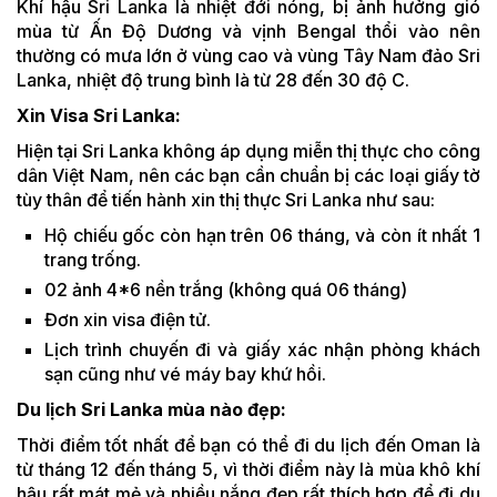
Khí hậu Sri Lanka là nhiệt đới nóng, bị ảnh hưởng gió
mùa từ Ấn Độ Dương và vịnh Bengal thổi vào nên
thường có mưa lớn ở vùng cao và vùng Tây Nam đảo Sri
Lanka, nhiệt độ trung bình là từ 28 đến 30 độ C.
Xin Visa Sri Lanka:
Hiện tại Sri Lanka không áp dụng miễn thị thực cho công
dân Việt Nam, nên các bạn cần chuẩn bị các loại giấy tờ
tùy thân để tiến hành xin thị thực Sri Lanka như sau:
Hộ chiếu gốc còn hạn trên 06 tháng, và còn ít nhất 1
trang trống.
02 ảnh 4*6 nền trắng (không quá 06 tháng)
Đơn xin visa điện tử.
Lịch trình chuyến đi và giấy xác nhận phòng khách
sạn cũng như vé máy bay khứ hồi.
Du lịch Sri Lanka mùa nào đẹp:
Thời điểm tốt nhất để bạn có thể đi du lịch đến Oman là
từ tháng 12 đến tháng 5, vì thời điểm này là mùa khô khí
hậu rất mát mẻ và nhiều nắng đẹp rất thích hợp để đi du