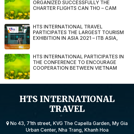
ORGANIZED SUCCESSFULLY THE
CHARTER FLIGHTS CAN THO – CAM
RANH
HTS INTERNATIONAL TRAVEL
PARTICIPATES THE LARGEST TOURISM
EXHIBITION IN ASIA 2021 – ITB ASIA,
MICE SHOW ASIA AND TRAVEL TECH
ASIA 2021.
HTS INTERNATIONAL PARTICIPATES IN
THE CONFERENCE TO ENCOURAGE
COOPERATION BETWEEN VIETNAM
AND POLAND ENTERPRISE ORGANIZED
BY THE EMBASSY OF VIETNAM IN
POLAND
HTS INTERNATIONAL
TRAVEL
No 43, 71th street, KVG The Capella Garden, My Gia
Urban Center, Nha Trang, Khanh Hoa