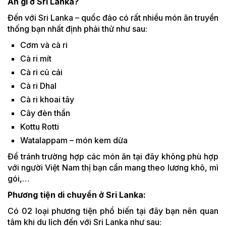
Ăn gì ở Sri Lanka?
Đến với Sri Lanka – quốc đảo có rất nhiều món ăn truyền
thống bạn nhất định phải thử như sau:
Cơm và cà ri
Cà ri mít
Cà ri củ cải
Cà ri Dhal
Cà ri khoai tây
Cây đèn thần
Kottu Rotti
Watalappam – món kem dừa
Để tránh trường hợp các món ăn tại đây không phù hợp
với người Việt Nam thị bạn cần mang theo lương khô, mì
gói,…
Phương tiện di chuyển ở Sri Lanka:
Có 02 loại phương tiện phổ biến tại đây bạn nên quan
tâm khi du lịch đến với Sri Lanka như sau: