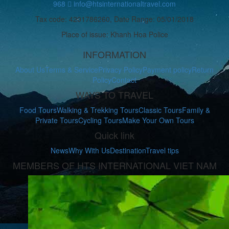
968
info@htsinternationaltravel.com
Tax code: 4201786260, Date Range: 05/01/2018
Place of issue: Khanh Hoa Police
INFORMATION
About Us
Terms & Service
Privacy Policy
Payment policy
Return
Policy
Contact
WAYS TO TRAVEL
Food Tours
Walking & Trekking Tours
Classic Tours
Family &
Private Tours
Cycling Tours
Make Your Own Tours
Quick link
News
Why With Us
Destination
Travel tips
MEMBERS OF HTS INTERNATIONAL VIET NAM