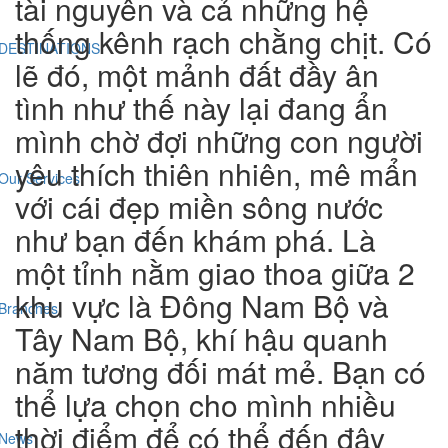
tài nguyên và cả những hệ
thống kênh rạch chằng chịt. Có
DESTINATIONS
lẽ đó, một mảnh đất đầy ân
tình như thế này lại đang ẩn
mình chờ đợi những con người
yêu thích thiên nhiên, mê mẩn
Our Services
với cái đẹp miền sông nước
như bạn đến khám phá. Là
một tỉnh nằm giao thoa giữa 2
khu vực là Đông Nam Bộ và
Branches
Tây Nam Bộ, khí hậu quanh
năm tương đối mát mẻ. Bạn có
thể lựa chọn cho mình nhiều
thời điểm để có thể đến đây
News