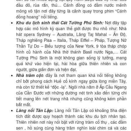
đầu đỏ, rùa rắn, thú… Cánh đồng có đầm nước mênh
mông vô tận nơi đây từng là cảnh quay trong phim “Cánh
đồng hoang” nổi tiếng.
Khu du lịch sinh thái Cát Tường Phú Sinh:
Nơi đây tập
hợp các mô hình kỳ quan thế giới được thu nhỏ như: Nhà
hát opera Sydney – Australia, Lăng Taj Mahal – Ấn Độ,
Tháp nghiêng Pisa – Italia, Tháp Eiffel – Pháp, Tượng Nữ
Thần Tự Do – Biểu tượng của New York, 9 tòa tháp chóp
hình củ hành của Nhà thờ thánh Basil nước Nga,… Cát
Tường Phú Sinh là một không gian sống lý tưởng, mang
quá khứ vào hiện tại, hài hòa giữa thiên nhiên và con
người, giữa giản đơn và hiện đại.
Nhà trăm cột:
đây là nơi tham quan khá nổi tiếng không
chỉ bởi phong cách Huế cổ kính ngay giữa lòng miền Tây,
mà còn từ thiết kế “độc -lạ”. Ngôi nhà nằm ở Ấp Cầu Ngang
của Cần Đước với những đường nét tinh xảo đến từng chi
tiết mang lên nét trang nhã nhưng cũng không kém phần
bắt mắt.
Làng nổi Tân Lập:
Làng nổi Tân Lập có khoảng 5ha diện
tích đất được quy hoạch thành các khu du lịch nhân tạo.
Thiên nhiên nơi này nổi bật với rừng tràm cổ thụ , các đầm
sen , hồ súng cùng hàng trăm nghìn loài chim cá và các