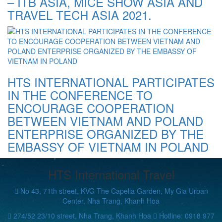
– ITB ASIA, MICE SHOW ASIA AND
TRAVEL TECH ASIA 2021.
HTS INTERNATIONAL PARTICIPATES
IN THE CONFERENCE TO
ENCOURAGE COOPERATION
BETWEEN VIETNAM AND POLAND
ENTERPRISE ORGANIZED BY THE
EMBASSY OF VIETNAM IN POLAND
HTS International Travel
No 43, 71th street, KVG The Capella Garden, My Gia Urban
Center, Nha Trang, Khanh Hoa
274/52 23/10 street, Nha Trang, Khanh Hoa
Hotline: 0918 977