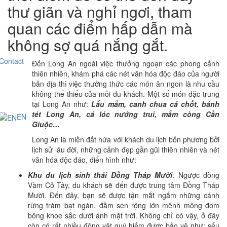
thư giãn và nghỉ ngơi, tham
quan các điểm hấp dẫn mà
không sợ quá nắng gắt.
Contact
Đến Long An ngoài việc thưởng ngoạn các phong cảnh
thiên nhiên, khám phá các nét văn hóa độc đáo của người
bản địa thì việc thưởng thức các món ăn ngon là nhu cầu
không thể thiếu của mỗi du khách. Một số món đặc trung
tại Long An như:
Lẩu mắm, canh chua cá chốt, bánh
tét Long An, cá lóc nướng trui, mắm còng Cần
EN
Giuộc…
Long An là miền đất hứa với khách du lịch bốn phương bởi
lịch sử lâu đời, những cảnh đẹp gần gũi thiên nhiên và nét
văn hóa độc đáo, điển hình như:
Khu du lịch sinh thái Đồng Tháp Mười
: Ngược dòng
Vàm Cỏ Tây, du khách sẽ đến được trung tâm Đồng Tháp
Mười. Đến đây, bạn sẽ được tận mắt ngắm những cánh
rừng tràm bạt ngàn, đầm sen rộng lớn mênh mông đơm
bông khoe sắc dưới ánh mặt trời. Không chỉ có vậy, ở đây
còn có rất nhiều động vật quý hiếm được bảo vệ như: sếu