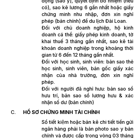
động (sao y), quyết định bổ nhiệm (nếu
có), sao kê lương 6 gần nhất hoặc giấy
chứng minh nhu nhập, đơn xin nghỉ
phép (bản chính) để du lịch Đài Loan.
Đối với chủ doanh nghiệp, hộ kinh
doanh cá thể: giấy phép kinh doanh, tờ
khai thuế 3 tháng gần nhất, sao kê tài
khoản doanh nghiệp trong khoảng thời
gian từ 6 đến 12 tháng gần nhất.
Đối với học sinh, sinh viên: bản sao thẻ
học sinh, sinh viên, bản gốc giấy xác
nhận của nhà trường, đơn xin nghỉ
phép.
Đối với người đã nghỉ hưu: bản sao sổ
hưu trí, bản sao sổ lương hưu & xác
nhận số dư (bản chính)
HỒ SƠ CHỨNG MINH TÀI CHÍNH
Sổ tiết kiệm hoặc bản kê chi tiết tiền gửi
ngân hàng phải là bản photo sao y bản
chính và được cấp trong vòng 03 tháng