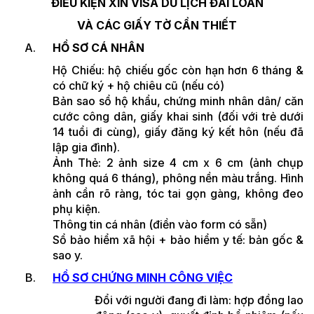
ĐIỀU KIỆN XIN VISA DU LỊCH ĐÀI LOAN
VÀ CÁC GIẤY TỜ CẦN THIẾT
HỒ SƠ CÁ NHÂN
Hộ Chiếu: hộ chiếu gốc còn hạn hơn 6 tháng &
có chữ ký + hộ chiêu cũ (nếu có)
Bản sao sổ hộ khẩu, chứng minh nhân dân/ căn
cước công dân, giấy khai sinh (đối với trẻ dưới
14 tuổi đi cùng), giấy đăng ký kết hôn (nếu đã
lập gia đình).
Ảnh Thẻ: 2 ảnh size 4 cm x 6 cm (ảnh chụp
không quá 6 tháng), phông nền màu trắng. Hình
ảnh cần rõ ràng, tóc tai gọn gàng, không đeo
phụ kiện.
Thông tin cá nhân (điền vào form có sẵn)
Sổ bảo hiểm xã hội + bảo hiểm y tế: bản gốc &
sao y.
HỒ SƠ CHỨNG MINH CÔNG VIỆC
Đổi với người đang đi làm: hợp đồng lao