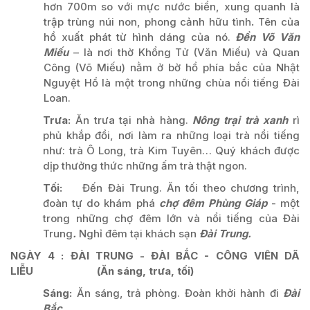
hơn 700m so với mực nước biển, xung quanh là
trập trùng núi non, phong cảnh hữu tình
.
Tên của
hồ xuất phát từ hình dáng của nó.
Đền Võ Văn
Miếu
– là nơi thờ Khổng Tử (Văn Miếu) và Quan
Công (Võ Miếu) nằm ở bờ hồ phía bắc của Nhật
Nguyệt Hồ là một trong những chùa nổi tiếng Đài
Loan.
Trưa
:
Ăn trưa tại nhà hàng.
Nông trại trà xanh
rì
phủ khắp đồi, nơi làm ra những loại trà nổi tiếng
như: trà Ô Long, trà Kim Tuyên… Quý khách được
dịp thưởng thức những ấm trà thật ngon.
Tối:
Đến Đài Trung. Ăn tối theo chương trình,
đoàn tự do khám phá
chợ đêm Phùng Giáp
- một
trong những chợ đêm lớn và nổi tiếng của Đài
Trung
.
Nghỉ đêm tại khách sạn
Đài Trung.
×
NGÀY
4
:
ĐÀI TRUNG - ĐÀI BẮC - CÔNG VIÊN DÃ
LIỄU
(Ăn sáng, trưa, tối
)
Sáng:
Ăn sáng, trả phòng. Đoàn khởi hành đi
Đài
Bắc.