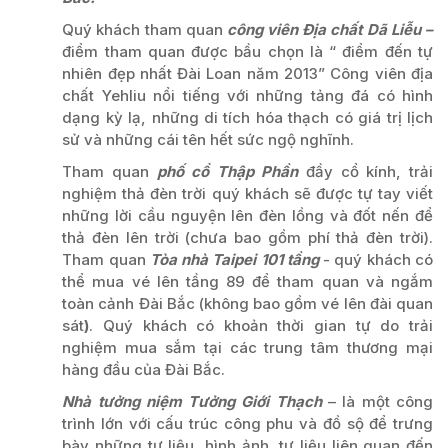
Quý khách tham quan
công viên Địa chất Dã Liễu –
điểm tham quan được bầu chọn là “ điểm đến tự
nhiên đẹp nhất Đài Loan năm 2013” Công viên địa
chất Yehliu nổi tiếng với những tảng đá có hình
dạng kỳ lạ, những di tích hóa thạch có giá trị lịch
sử và những cái tên hết sức ngộ nghĩnh.
Tham quan
phố cổ Thập Phần
đầy cổ kính, trải
nghiệm thả đèn trời quý khách sẽ được tự tay viết
những lời cầu nguyện lên đèn lồng và đốt nến để
thả đèn lên trời (chưa bao gồm phí thả đèn trời).
Tham quan
Tòa nhà Taipei 101 tầng
- quý khách có
thể mua vé lên tầng 89 để tham quan và ngắm
toàn cảnh Đài Bắc (không bao gồm vé lên đài quan
sát
)
. Quý khách có khoản thời gian tự do trải
nghiệm mua sắm tại các trung tâm thương mại
hàng đầu của Đài Bắc.
Nhà tưởng niệm Tưởng Giới Thạch
– là một công
trình lớn với cấu trúc công phu và đồ sộ để trưng
bày những tư liệu, hình ảnh, tư liệu liên quan đến