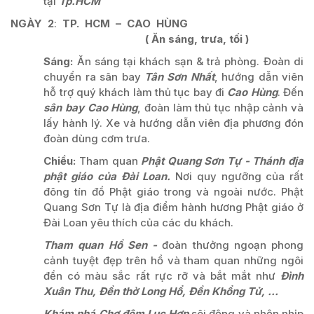
tại
Tp.HCM
NGÀY
2
:
TP. HCM – CAO HÙNG
( Ăn sáng, trưa, tối )
Sáng
:
Ăn sáng tại khách sạn & trả phòng. Đoàn di
chuyển ra sân bay
Tân Sơn Nhất
, hướng dẫn viên
hỗ trợ quý khách làm thủ tục bay đi
Cao Hùng
. Đến
sân bay Cao Hùng
, đoàn làm thủ tục nhập cảnh và
lấy hành lý. Xe và hướng dẫn viên địa phương đón
đoàn dùng cơm trưa.
Chiều:
Tham quan
Phật Quang Sơn Tự - Thánh địa
phật giáo của Đài Loan.
Nơi quy ngưỡng của rất
đông tín đồ Phật giáo trong và ngoài nước. Phật
Quang Sơn Tự là địa điểm hành hương Phật giáo ở
Đài Loan yêu thích của các du khách.
Tham quan Hồ Sen -
đoàn thưởng ngoạn phong
cảnh tuyệt đẹp trên hồ và tham quan những ngôi
đền có màu sắc rất rực rỡ và bắt mắt như
Đình
Xuân Thu, Đền thờ Long Hổ, Đền Khổng Tử, ...
Khám phá Chợ đêm Lục Hợp
sôi động và nhộn nhịp