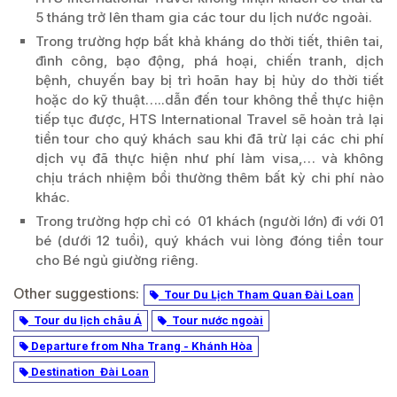
5 tháng trở lên tham gia các tour du lịch nước ngoài.
Trong trường hợp bất khả kháng do thời tiết, thiên tai,
đình công, bạo động, phá hoại, chiến tranh, dịch
bệnh, chuyến bay bị trì hoãn hay bị hủy do thời tiết
hoặc do kỹ thuật…..dẫn đến tour không thể thực hiện
tiếp tục được, HTS International Travel sẽ hoàn trả lại
tiền tour cho quý khách sau khi đã trừ lại các chi phí
dịch vụ đã thực hiện như phí làm visa,… và không
chịu trách nhiệm bồi thường thêm bất kỳ chi phí nào
khác.
Trong trường hợp chỉ có 01 khách (người lớn) đi với 01
bé (dưới 12 tuổi), quý khách vui lòng đóng tiền tour
cho Bé ngủ giường riêng.
Other suggestions:
Tour Du Lịch Tham Quan Đài Loan
Tour du lịch châu Á
Tour nước ngoài
Departure from Nha Trang - Khánh Hòa
Destination Đài Loan