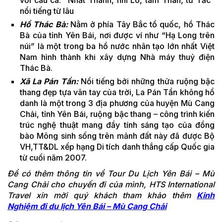
với câu ca: “Nhất Thanh, nhì Lò, tam Than, tứ Tấc”
nổi tiếng từ lâu
Hồ Thác Bà:
Nằm ở phía Tây Bắc tổ quốc, hồ Thác
Bà của tỉnh Yên Bái, nơi được ví như “Hạ Long trên
núi” là một trong ba hồ nước nhân tạo lớn nhất Việt
Nam hình thành khi xây dựng Nhà máy thuỷ điện
Thác Bà.
Xã La Pán Tẩn:
Nổi tiếng bởi những thửa ruộng bậc
thang đẹp tựa vân tay của trời, La Pán Tẩn không hổ
danh là một trong 3 địa phương của huyện Mù Cang
Chải, tỉnh Yên Bái, ruộng bậc thang – công trình kiến
trúc nghệ thuật mang đầy tính sáng tạo của đồng
bào Mông sinh sống trên mảnh đất này đã được Bộ
VH,TT&DL xếp hạng Di tích danh thắng cấp Quốc gia
từ cuối năm 2007.
Để có thêm thông tin về Tour Du Lịch Yên Bái – Mù
Cang Chải cho chuyến đi của mình, HTS International
Travel xin mời quý khách tham khảo thêm
Kinh
Nghiệm đi du lịch Yên Bái – Mù Cang Chải