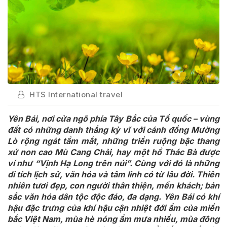
HTS International travel
Yên Bái, nơi cửa ngõ phía Tây Bắc của Tổ quốc – vùng
đất có những danh thắng kỳ vĩ với cánh đồng Mường
Lò rộng ngát tầm mắt, những triền ruộng bậc thang
xứ non cao Mù Cang Chải, hay một hồ Thác Bà được
ví như “Vịnh Hạ Long trên núi”. Cùng với đó là những
di tích lịch sử, văn hóa và tâm linh có từ lâu đời. Thiên
nhiên tươi đẹp, con người thân thiện, mến khách; bản
sắc văn hóa dân tộc độc đáo, đa dạng. Yên Bái có khí
hậu đặc trưng của khí hậu cận nhiệt đới ẩm của miền
bắc Việt Nam, mùa hè nóng ẩm mưa nhiều, mùa đông