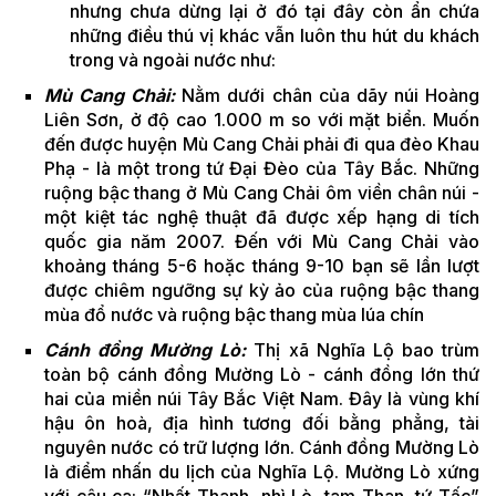
nhưng chưa dừng lại ở đó tại đây còn ẩn chứa
những điều thú vị khác vẫn luôn thu hút du khách
trong và ngoài nước như:
Mù Cang Chải:
Nằm dưới chân của dãy núi Hoàng
Liên Sơn, ở độ cao 1.000 m so với mặt biển. Muốn
đến được huyện Mù Cang Chải phải đi qua đèo Khau
Phạ - là một trong tứ Đại Đèo của Tây Bắc. Những
ruộng bậc thang ở Mù Cang Chải ôm viền chân núi -
một kiệt tác nghệ thuật đã được xếp hạng di tích
quốc gia năm 2007. Đến với Mù Cang Chải vào
khoảng tháng 5-6 hoặc tháng 9-10 bạn sẽ lần lượt
được chiêm ngưỡng sự kỳ ảo của ruộng bậc thang
mùa đổ nước và ruộng bậc thang mùa lúa chín
Cánh đồng Mường Lò:
Thị xã Nghĩa Lộ bao trùm
toàn bộ cánh đồng Mường Lò - cánh đồng lớn thứ
hai của miền núi Tây Bắc Việt Nam. Đây là vùng khí
hậu ôn hoà, địa hình tương đối bằng phẳng, tài
nguyên nước có trữ lượng lớn. Cánh đồng Mường Lò
là điểm nhấn du lịch của Nghĩa Lộ. Mường Lò xứng