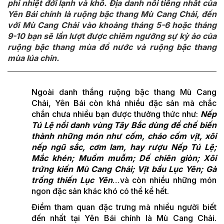
phi nhiệt đới lạnh và khô. Địa danh nổi tiếng nhất của
Yên Bái chính là ruộng bậc thang Mù Cang Chải, đến
với Mù Cang Chải vào khoảng tháng 5-6 hoặc tháng
9-10 bạn sẽ lần lượt được chiêm ngưỡng sự kỳ ảo của
ruộng bậc thang mùa đổ nước và ruộng bậc thang
mùa lúa chin.
Ngoài danh thắng ruộng bậc thang Mù Cang
Chải, Yên Bái còn khá nhiều đặc sản mà chắc
chắn chưa nhiều bạn được thưởng thức như:
Nếp
Tú Lệ nổi danh vùng Tây Bắc dùng để chế biến
thành những món như cốm, cháo cốm vịt, xôi
nếp ngũ sắc, cơm lam, hay rượu Nếp Tú Lệ;
Mắc khén; Muồm muỗm; Dế chiên giòn; Xôi
trứng kiến Mù Cang Chải; Vịt bầu Lục Yên; Gà
trống thiến Lục Yên
…và còn nhiều những món
ngon đặc sản khác khó có thể kể hết.
Điểm tham quan đặc trưng mà nhiều người biết
đến nhất tại Yên Bái chính là Mù Cang Chải.